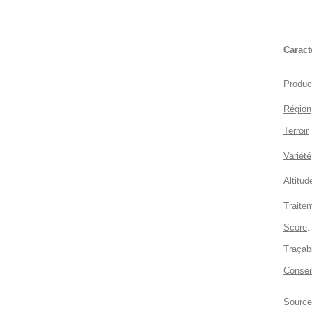
Caract
Produc
Région
Terroir
Variété
Altitud
Traite
Score
:
Traçabi
Conseil
Source