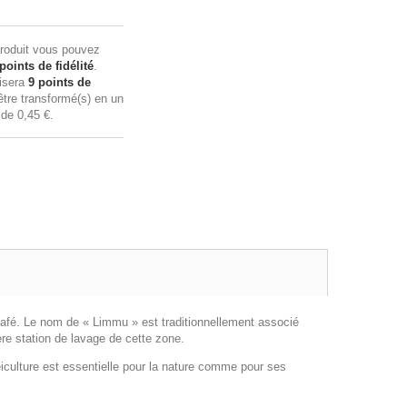
roduit vous pouvez
points de fidélité
.
lisera
9
points de
tre transformé(s) en un
n de
0,45 €
.
 café. Le nom de « Limmu » est traditionnellement associé
re station de lavage de cette zone.
féiculture est essentielle pour la nature comme pour ses