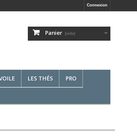
Connexion
Panier
(vide)
VOILE
LES THÉS
PRO