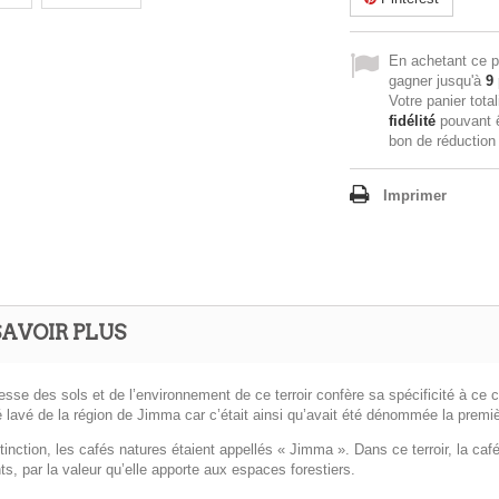
En achetant ce p
gagner jusqu'à
9
Votre panier tota
fidélité
pouvant ê
bon de réductio
Imprimer
SAVOIR PLUS
esse des sols et de l’environnement de ce terroir confère sa spécificité à ce
 lavé de la région de Jimma car c’était ainsi qu’avait été dénommée la premiè
tinction, les cafés natures étaient appellés « Jimma ». Dans ce terroir, la ca
ts, par la valeur qu’elle apporte aux espaces forestiers.