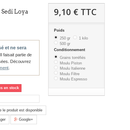
9,10 €
TTC
 Sedi Loya
Poids
250 gr
1 kilo
500 gr
sé et ne sera
Conditionnement
Il faisait partie de
Grains torréfiés
ssées. Découvrez
Moulu Piston
ment
.
Moulu Italienne
Moulu Filtre
Moulu Espresso
us en stock
 le produit est disponible
ger
Google+