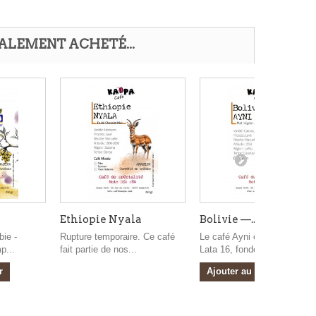
GALEMENT ACHETÉ...
Ethiopie Nyala
Bolivie —...
bie -
Rupture temporaire. Ce café
Le café Ayni est exporté par
p...
fait partie de nos...
Lata 16, fondée...
r
Ajouter au panier