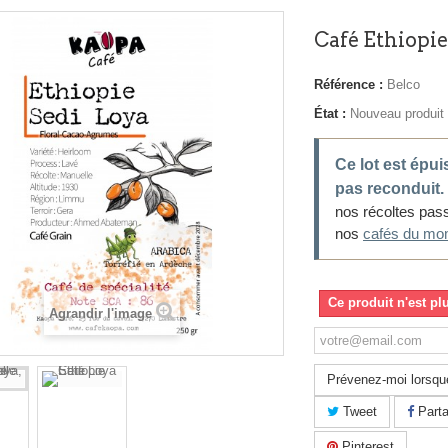
Café Ethiopie
Référence :
Belco
État :
Nouveau produit
Ce lot est épui
pas reconduit.
nos récoltes pa
nos
cafés du mo
Ce produit n'est pl
Agrandir l'image
Prévenez-moi lorsque
Tweet
Parta
Pinterest