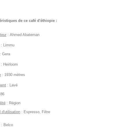
éristiques de ce café d'éthiopie :
teur
: Ahmed Abateman
: Limmu
: Gera
: Heirloom
e
: 1930 mètres
ment
: Lavé
 86
lité
: Région
 d'utilisation
: Espresso, Filtre
 : Belco