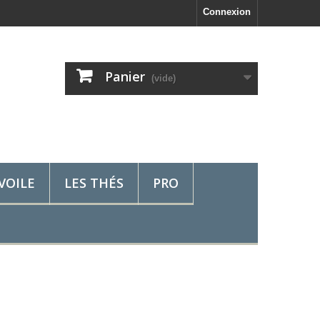
Connexion
Panier
(vide)
VOILE
LES THÉS
PRO