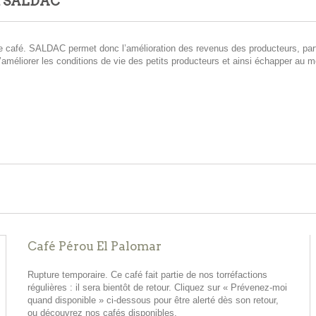
R SALDAC
n de café. SALDAC permet donc l’amélioration des revenus des producteurs, par
éliorer les conditions de vie des petits producteurs et ainsi échapper au mo
Café Pérou El Palomar
Rupture temporaire. Ce café fait partie de nos torréfactions
régulières : il sera bientôt de retour. Cliquez sur « Prévenez-moi
quand disponible » ci-dessous pour être alerté dès son retour,
ou découvrez nos cafés disponibles.