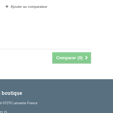
Ajouter au comparateur
Comparer (
0
)
e boutique
el 07270 Lamastre France
33.15