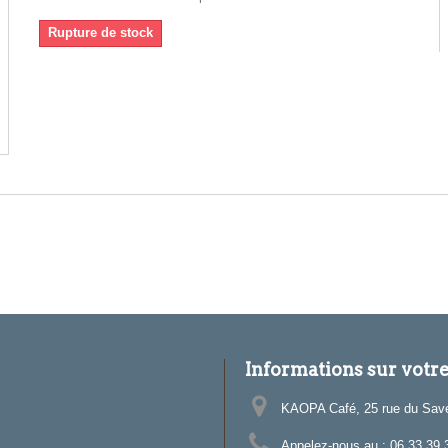
Rupture de stock
Informations sur votr
KAOPA Café, 25 rue du Sav
Appelez-nous au :
06.33.39.