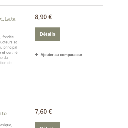
8,90 €
i, Lata
Détails
6, fondée
ducteurs et
, principal
 et certifié
Ajouter au comparateur
ue du
ation de
7,60 €
nto
Mexique,