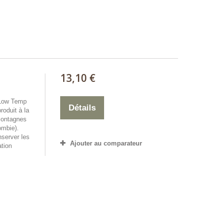
13,10 €
 Low Temp
Détails
roduit à la
montagnes
ombie).
server les
Ajouter au comparateur
tion