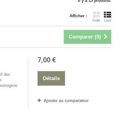
Il y a 15 produits.
Afficher :
Grille
Liste
Comparer (
0
)
7,00 €
if des
Détails
e
 homogène
Ajouter au comparateur