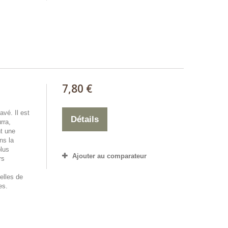
7,80 €
vé. Il est
Détails
rra,
nt une
ns la
plus
Ajouter au comparateur
rs
elles de
es.