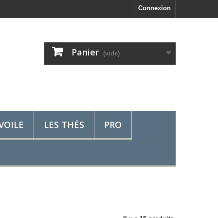
Connexion
Panier
(vide)
VOILE
LES THÉS
PRO