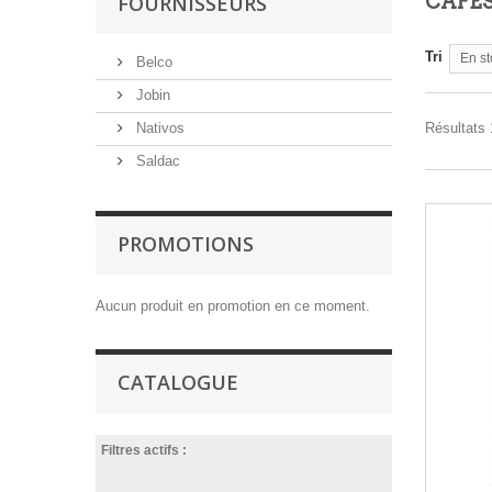
FOURNISSEURS
CAFÉS
Tri
En st
Belco
Jobin
Nativos
Résultats 
Saldac
PROMOTIONS
Aucun produit en promotion en ce moment.
CATALOGUE
Filtres actifs :