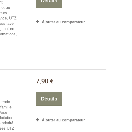
Détails
nt
 et au
eurs
iance, UTZ
Ajouter au comparateur
ess lavé
, tout en
rmations,
7,90 €
Détails
errado
 famille
 José
oitation
Ajouter au comparateur
 priorité
fiées UTZ