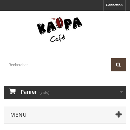
Connexion
Panier
(vide)
MENU