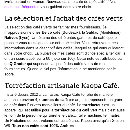
l
ivrés partout en France. Nouveau dans le café de spécialité ?
Nos
questions fréquentes
vous guident dans votre choix.
La sélection et l'achat des cafés verts
La sélection des cafés verts se fait par mes fournisseurs. Je
m'approvisionne chez
Belco café
(Bordeaux), la
Saldac
(Montélimar),
Nativos
(Lyon). Un résumé des différentes gammes de café que je
propose vous renseignera sur cette sélection. Vous retrouverez ces
informations dans le descriptif des cafés, lesquelles qui vous guideront
dans votre choix. La plupart de mes cafés sont dit "de spécialité" car ils
ont un score supérieur à 80 (note sur 100). Cette note est attribuée par
un
Q Grader
qui supervise la qualité des cafés verts de mes
fournisseurs. Quand je n'ai pas l'information je ne mentionne par le
score.
Torréfaction artisanale Kaopa Café.
Installé depuis 2012 à Lamastre, Kaopa Café torréfie de manière
artisanale environ 4,7
tonnes de café
par an, cela représente un grain
de café dans l'univers merveilleux du café. Le
torréfacteur
est un
appareil qui est utilisé pour la
torréfaction du café vert
mais c'est aussi
le nom de la personne qui torréfie le café.... telle machine, tel maître.
Un Probatino de petit volume est utilisé chez Kaopa ainsi qu'un Giesen
W6.
Tous nos cafés sont 100% Arabica
.