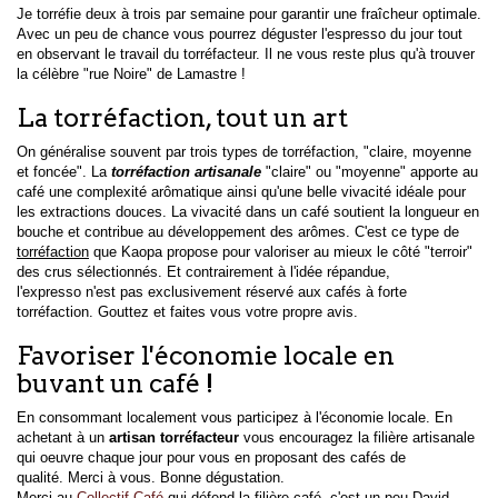
Je torréfie deux à trois par semaine pour garantir une fraîcheur optimale.
Avec un peu de chance vous pourrez déguster l'espresso du jour tout
en observant le travail du torréfacteur. Il ne vous reste plus qu'à trouver
la célèbre "rue Noire" de Lamastre !
La torréfaction, tout un art
On généralise souvent par trois types de torréfaction, "claire, moyenne
et foncée". La
torréfaction
artisanale
"claire" ou "moyenne" apporte au
café une complexité arômatique ainsi qu'une belle vivacité idéale pour
les
extractions douces
. La vivacité dans un café soutient la longueur en
bouche et contribue au développement des arômes. C'est ce type de
torréfaction
que Kaopa propose pour valoriser au mieux le côté "terroir"
des crus sélectionnés. Et contrairement à l'idée répandue,
l'expresso n'est pas exclusivement réservé aux cafés à forte
torréfaction. Gouttez et faites vous votre propre avis.
Favoriser l'économie locale en
buvant un café !
En consommant localement vous participez à l'économie locale. En
achetant à un
artisan torréfacteur
vous encouragez la filière artisanale
qui oeuvre chaque jour pour vous en proposant des cafés de
qualité. Merci à vous. Bonne dégustation.
Merci au
Collectif Café
qui défend la filière café, c'est un peu David